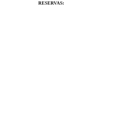
RESERVAS:
Aproveche su tiempo: disfrute de nuestros paisaje